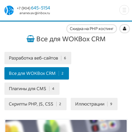
645-5154
+7 (904)
Tog
ananev.av@inbox.ru
nav
Скидка на PHP хостинг
Все для WOKBox CRM
Разработка веб-сайтов
6
Все для WOKBox CRM
2
Плагины для CMS
4
Скрипты PHP, JS, CSS
Иллюстрации
2
9