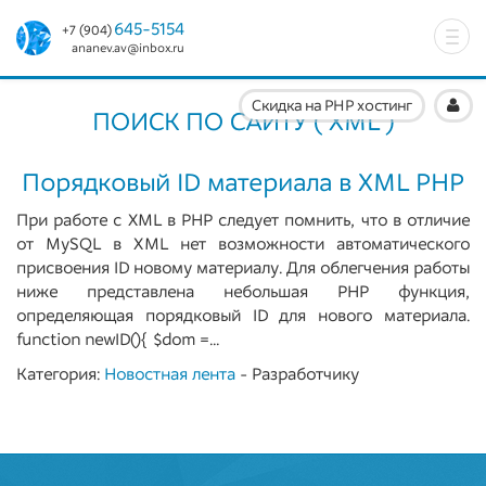
645-5154
+7 (904)
Togg
ananev.av@inbox.ru
navi
Скидка на PHP хостинг
ПОИСК ПО CAЙТУ ( XML )
Порядковый ID материала в XML PHP
При работе с XML в PHP следует помнить, что в отличие
от MySQL в XML нет возможности автоматического
присвоения ID новому материалу. Для облегчения работы
ниже представлена небольшая PHP функция,
определяющая порядковый ID для нового материала.
function newID(){ $dom =...
Категория:
Новостная лента
- Разработчику