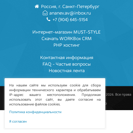
Россия
,
г. Санкт-Петербург
ananev.av@inbox.ru
+7 (904) 645-5154
Интернет-магазин MUST-STYLE
Скачать WORKBox CRM
PHP хостинг
Контактная информация
FAQ - Частые вопросы
Новостная лента
На нашем сайте мы используем cookie для сбора
информации технического характера и обрабатываем
© Студия дизайна «MUST-STYLE» - Санкт-Петербург, 2009 — 2026. Все права
IP-адрес вашего местоположения. Продолжая
защищены
использовать этот сайт, вы даете согласие на
Хостинг предоставил
Интернет Хостинг Центр
использование файлов cookies.
Политика конфиденциальности
Я согласен