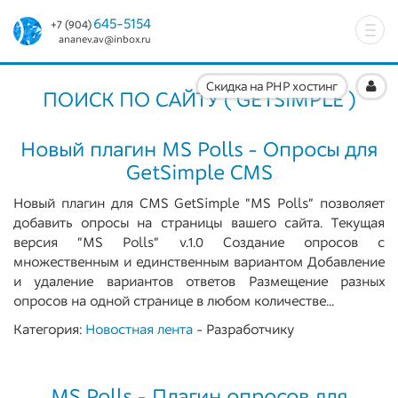
645-5154
+7 (904)
Togg
ananev.av@inbox.ru
navi
Скидка на PHP хостинг
ПОИСК ПО CAЙТУ ( GETSIMPLE )
Новый плагин MS Polls - Опросы для
GetSimple CMS
Новый плагин для CMS GetSimple "MS Polls" позволяет
добавить опросы на страницы вашего сайта. Текущая
версия "MS Polls" v.1.0 Создание опросов с
множественным и единственным вариантом Добавление
и удаление вариантов ответов Размещение разных
опросов на одной странице в любом количестве...
Категория:
Новостная лента
- Разработчику
MS Polls - Плагин опросов для